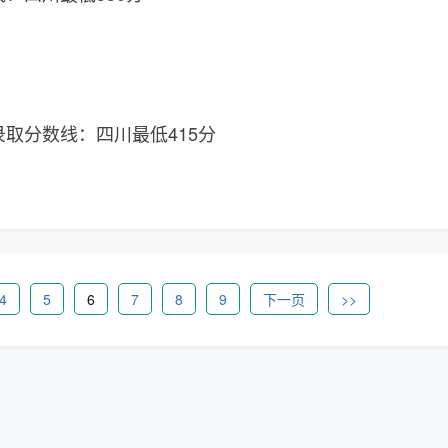
录取分数线：四川最低415分
4
5
6
7
8
9
下一页
>>