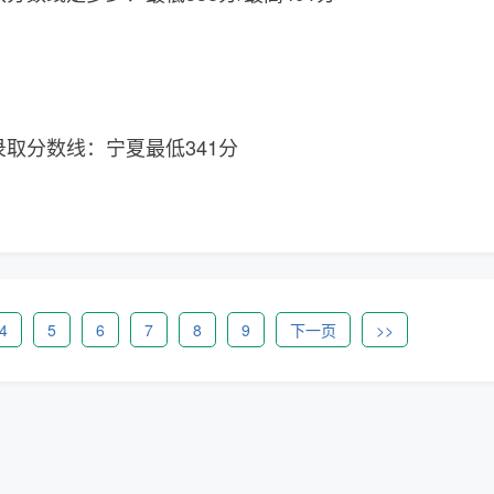
录取分数线：宁夏最低341分
4
5
6
7
8
9
下一页
>>