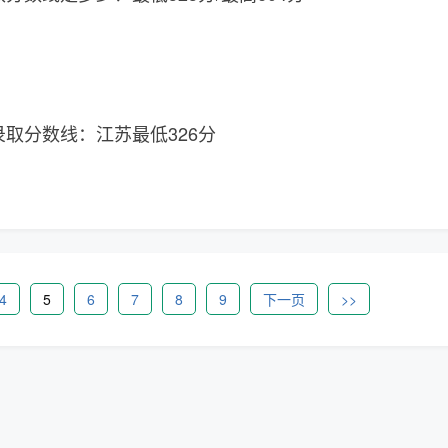
录取分数线：江苏最低326分
4
5
6
7
8
9
下一页
>>