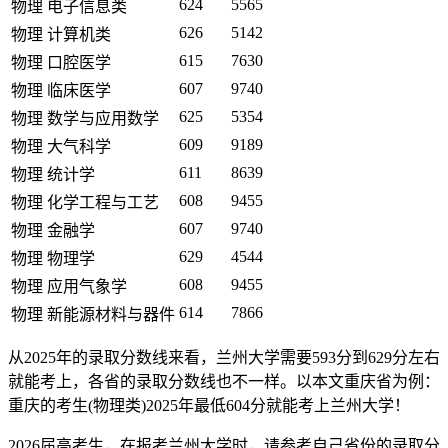
624
5565
物理
电子信息类
626
5142
物理
计算机类
615
7630
物理
口腔医学
607
9740
物理
临床医学
625
5354
物理
数学与应用数学
609
9189
物理
大气科学
611
8639
物理
统计学
608
9455
物理
化学工程与工艺
607
9740
物理
金融学
629
4544
物理
物理学
608
9455
物理
应用气象学
614
7866
物理
新能源材料与器件
从2025年的录取分数线来看，兰州大学需要593分到629分左右
就能考上，各省的录取分数线也不一样。以本文重庆省为例：
重庆的考生(物理类)2025年最低604分就能考上兰州大学！
2026届高考生，在报考兰州大学时，请参考自己省份的录取分