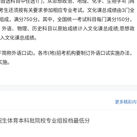
门首选科目中任选1门，从思想政治、地理、化学、生物学4门再
考生还须按有关要求参加相应专业考试。文化课总成绩由3门全
成，满分750分。其中，全国统一考试科目每门满分150分，
、外语、物理、历史科目以原始成绩计入文化课总成绩;思想政
入文化课总成绩。
简称外语口试)。各市(地)招考机构要制订外语口试实施办法，
实施。
更多精彩内
校招生体育本科批院校专业组投档最低分