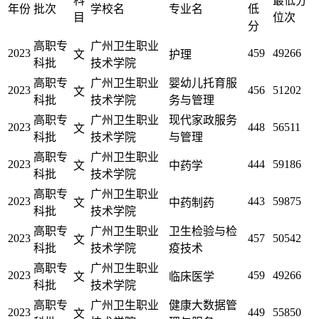
科
最低分
年份
批次
学校名
专业名
低
目
位次
分
高职专
广州卫生职业
2023
459
49266
文
护理
科批
技术学院
高职专
广州卫生职业
婴幼儿托育服
2023
456
51202
文
科批
技术学院
务与管理
高职专
广州卫生职业
现代家政服务
2023
448
56511
文
科批
技术学院
与管理
高职专
广州卫生职业
2023
444
59186
文
中药学
科批
技术学院
高职专
广州卫生职业
2023
443
59875
文
中药制药
科批
技术学院
高职专
广州卫生职业
卫生检验与检
2023
457
50542
文
科批
技术学院
疫技术
高职专
广州卫生职业
2023
459
49266
文
临床医学
科批
技术学院
高职专
广州卫生职业
健康大数据管
2023
449
55850
文