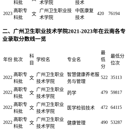
科批
术学院
技术
高职专
广州卫生职业技
中医康复
2023
420
76194
文
科批
术学院
技术
二、广州卫生职业技术学院2021-2023年在云南各专
业录取分数线一览
最
科
最低分
年份
批次
学校名
专业名
低
目
位次
分
高职专
广州卫生职业
智慧健康养老服
2022
522
35113
文
科批
技术学院
务与管理
高职专
广州卫生职业
2022
479
59817
文
药学
科批
技术学院
高职专
广州卫生职业
2022
472
64115
文
医学检验技术
科批
技术学院
高职专
广州卫生职业
2022
490
53287
文
健康管理
科批
技术学院