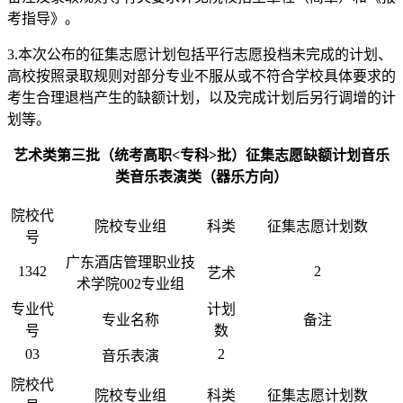
考指导》。
3.本次公布的征集志愿计划包括平行志愿投档未完成的计划、
高校按照录取规则对部分专业不服从或不符合学校具体要求的
考生合理退档产生的缺额计划，以及完成计划后另行调增的计
划等。
艺术类第三批（统考高职<专科>批）征集志愿缺额计划音乐
类音乐表演类（器乐方向）
院校代
院校专业组
科类
征集志愿计划数
号
广东酒店管理职业技
1342
2
艺术
术学院002专业组
专业代
计划
专业名称
备注
号
数
03
2
音乐表演
院校代
院校专业组
科类
征集志愿计划数