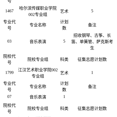
号
哈尔滨传媒职业学院
1467
5
艺术
002专业组
专业代
计划
专业名称
备注
号
数
招收钢琴、古筝、长
03
5
音乐表演
笛、单簧管、萨克斯考
生
院校代
院校专业组
科类
征集志愿计划数
号
江汉艺术职业学院002
1799
1
艺术
专业组
专业代
计划
专业名称
备注
号
数
07
1
音乐表演
院校代
院校专业组
科类
征集志愿计划数
号