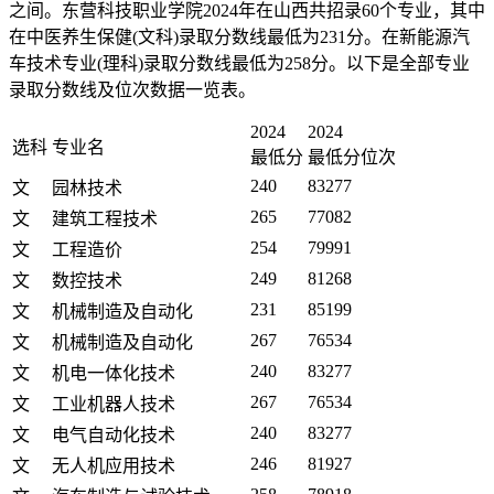
之间。东营科技职业学院2024年在山西共招录60个专业，其中
在中医养生保健(文科)录取分数线最低为231分。在新能源汽
车技术专业(理科)录取分数线最低为258分。以下是全部专业
录取分数线及位次数据一览表。
2024
2024
选科
专业名
最低分
最低分位次
240
83277
文
园林技术
265
77082
文
建筑工程技术
254
79991
文
工程造价
249
81268
文
数控技术
231
85199
文
机械制造及自动化
267
76534
文
机械制造及自动化
240
83277
文
机电一体化技术
267
76534
文
工业机器人技术
240
83277
文
电气自动化技术
246
81927
文
无人机应用技术