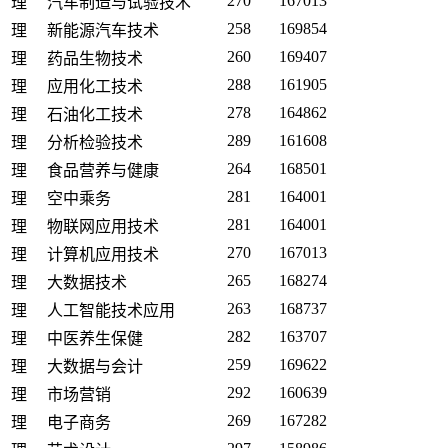
270
167013
理
汽车制造与试验技术
258
169854
理
新能源汽车技术
260
169407
理
药品生物技术
288
161905
理
应用化工技术
278
164862
理
石油化工技术
289
161608
理
分析检验技术
264
168501
理
食品营养与健康
281
164001
理
空中乘务
281
164001
理
物联网应用技术
270
167013
理
计算机应用技术
265
168274
理
大数据技术
263
168737
理
人工智能技术应用
282
163707
理
中医养生保健
259
169622
理
大数据与会计
292
160639
理
市场营销
269
167282
理
电子商务