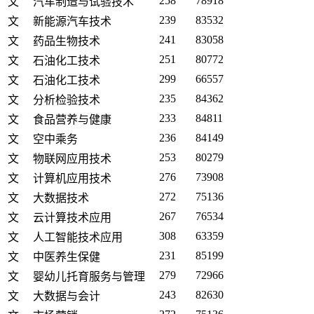
258
78918
文
汽车制造与试验技术
239
83532
文
新能源汽车技术
241
83058
文
药品生物技术
251
80772
文
石油化工技术
299
66557
文
石油化工技术
235
84362
文
分析检验技术
233
84811
文
食品营养与健康
236
84149
文
空中乘务
253
80279
文
物联网应用技术
276
73908
文
计算机应用技术
272
75136
文
大数据技术
267
76534
文
云计算技术应用
308
63359
文
人工智能技术应用
231
85199
文
中医养生保健
279
72966
文
婴幼儿托育服务与管理
243
82630
文
大数据与会计