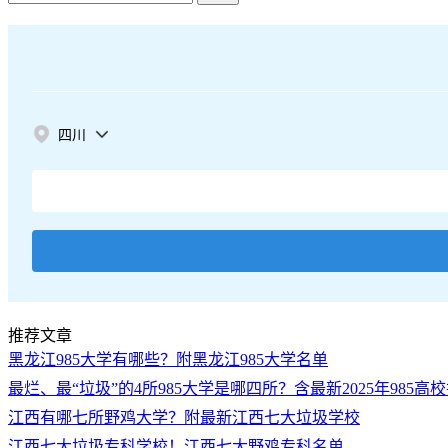
四川
推荐文章
黑龙江985大学有哪些？附黑龙江985大学名单
最烂、最“垃圾”的4所985大学是哪四所？含最新2025年985高
江西有哪七所野鸡大学？附最新江西七大垃圾学校
江西七大垃圾专科学校！江西七大野鸡专科名单