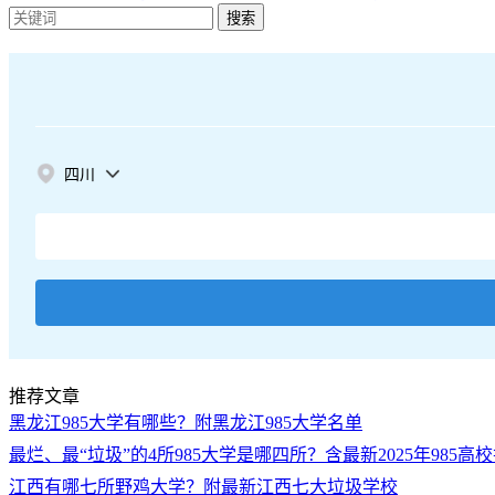
搜索
四川
推荐文章
黑龙江985大学有哪些？附黑龙江985大学名单
最烂、最“垃圾”的4所985大学是哪四所？含最新2025年985高
江西有哪七所野鸡大学？附最新江西七大垃圾学校