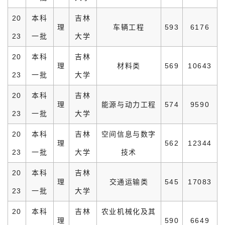
20
本科
吉林
理
车辆工程
593
6176
23
一批
大学
20
本科
吉林
理
材料类
569
10643
23
一批
大学
20
本科
吉林
理
能源与动力工程
574
9590
23
一批
大学
20
本科
吉林
空间信息与数字
理
562
12344
23
一批
大学
技术
20
本科
吉林
理
交通运输类
545
17083
23
一批
大学
20
本科
吉林
农业机械化及其
理
590
6649