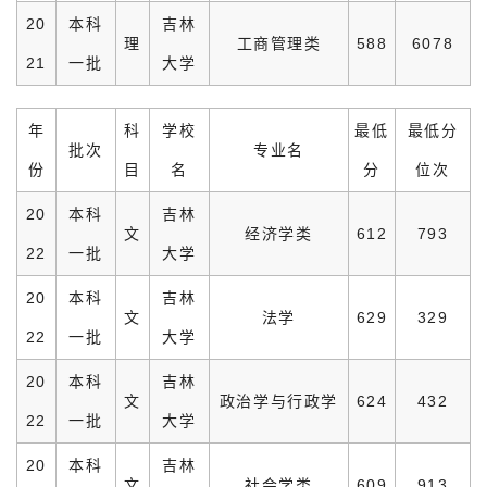
20
本科
吉林
理
工商管理类
588
6078
21
一批
大学
年
科
学校
最低
最低分
批次
专业名
份
目
名
分
位次
20
本科
吉林
文
经济学类
612
793
22
一批
大学
20
本科
吉林
文
法学
629
329
22
一批
大学
20
本科
吉林
文
政治学与行政学
624
432
22
一批
大学
20
本科
吉林
文
社会学类
609
913