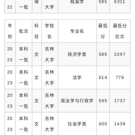
理
档案学
585
6311
22
一批
大学
年
科
学校
最低
最低分
批次
专业名
份
目
名
分
位次
20
本科
吉林
文
经济学类
586
2397
23
一批
大学
20
本科
吉林
文
法学
614
776
23
一批
大学
20
本科
吉林
文
政治学与行政学
595
1737
23
一批
大学
20
本科
吉林
文
社会学类
600
1438
23
一批
大学