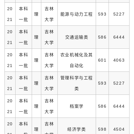
20
本科
吉林
理
能源与动力工程
593
5227
21
一批
大学
20
本科
吉林
理
交通运输类
586
6444
21
一批
大学
20
本科
吉林
农业机械化及其
理
601
4063
21
一批
大学
自动化
20
本科
吉林
管理科学与工程
理
593
5227
21
一批
大学
类
20
本科
吉林
理
档案学
586
6444
21
一批
大学
20
本科
吉林
理
经济学类
598
4504